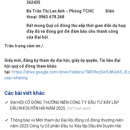
262435
Bà Trần Thị Lan Anh – Phòng TCHC Điện
thoại: 0963.678.268
Rất mong Quý cổ đông thu xếp thời gian đến dự họp
đầy đủ và đúng giờ để đảm bảo cho thành công
của Đại hội.
Trân trọng cảm ơn./.
Giấy mời, đăng ký tham dự đại hội, giấy ủy quyền, Tài liệu đại
hội quý cổ đông tham khảo
tại:
https://drive.google.com/drive/folders/1MO9ezDefLWUx6S_iEc
usp=sharing
Các bài viết khác
ĐẠI HỘI CỔ ĐÔNG THƯỜNG NIÊN CÔNG TY ĐẦU TƯ XÂY LẮP
DẦU KHÍ DUYÊN HẢI NĂM 2025
(537 lượt xem)
Thông báo vv Mời tham dự Đại Hội đồng cổ đông thường niên
năm 2025 Công ty Cổ phần Đầu tư Xây lắp Dầu khí Duyên Hải