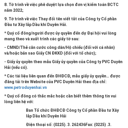
8. Tờ trình về việc phê duyệt lựa chọn đơn vị kiểm toán BCTC
năm 2022;
9. Tờ trình về việc Thay đổi tên viết tắt của Công ty Cổ phần
Đầu tư Xây lắp Dầu khí Duyên Hải.
* Quý cổ đông/người được ủy quyền đến dự Đại hội vui lòng
mang theo và xuất trình các giấy tờ sau:
- CMND/Thẻ căn cước công dân/Hộ chiếu (đối với cá nhân)
và/hoặc bản sao Giấy CN ĐKKD (đối với tổ chức);
- Giấy ủy quyền theo mẫu Giấy ủy quyền của Công ty PVC Duyên
Hải (nếu có).
* Các tài liệu liên quan đến ĐHĐCĐ, mẫu giấy ủy quyền… được
đăng tải trên Website của PVC Duyên Hải theo địa chỉ:
www.petroduyenhai.vn
* Quý cổ đông có thắc mắc hoặc cần biết thêm thông tin vui
lòng liên hệ với:
Ban Tổ chức ĐHĐCĐ Công ty Cổ phần Đầu tư Xây
lắp Dầu khí Duyên Hải
Điện thoại số: (0225). 3. 262436Fax: (0225) .3.