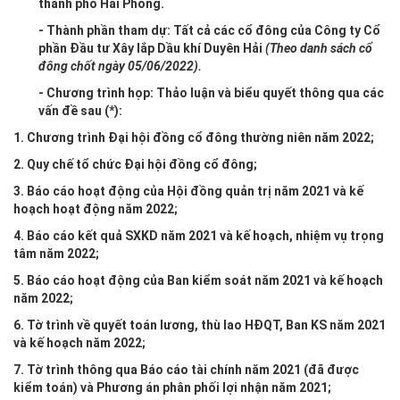
thành phố Hải Phòng.
- Thành phần tham dự: Tất cả các cổ đông của Công ty Cổ
phần Đầu tư Xây lắp Dầu khí Duyên Hải
(Theo danh sách cổ
đông chốt ngày
05
/
06
/202
2
).
- Chương trình họp: Thảo luận và biểu quyết thông qua các
vấn đề sau (*):
1. Chương trình Đại hội đồng cổ đông thường niên năm 2022;
2. Quy chế tổ chức Đại hội đồng cổ đông;
3. Báo cáo hoạt động của Hội đồng quản trị năm 2021 và kế
hoạch hoạt động năm 2022;
4. Báo cáo kết quả SXKD năm 2021 và kế hoạch, nhiệm vụ trọng
tâm năm 2022;
5. Báo cáo hoạt động của Ban kiểm soát năm 2021 và kế hoạch
năm 2022;
6. Tờ trình về quyết toán lương, thù lao HĐQT, Ban KS năm 2021
và kế hoạch năm 2022;
7. Tờ trình thông qua Báo cáo tài chính năm 2021 (đã được
kiểm toán) và Phương án phân phối lợi nhận năm 2021;