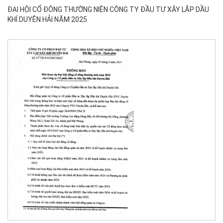
ĐẠI HỘI CỔ ĐÔNG THƯỜNG NIÊN CÔNG TY ĐẦU TƯ XÂY LẮP DẦU
KHÍ DUYÊN HẢI NĂM 2025