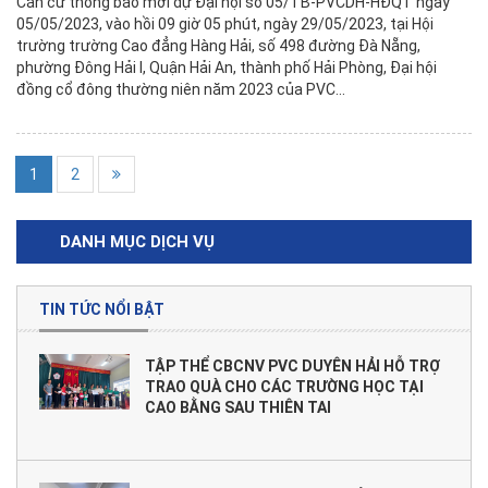
Căn cứ thông báo mời dự Đại hội số 05/TB-PVCDH-HĐQT ngày
05/05/2023, vào hồi 09 giờ 05 phút, ngày 29/05/2023, tại Hội
trường trường Cao đẳng Hàng Hải, số 498 đường Đà Nẵng,
phường Đông Hải I, Quận Hải An, thành phố Hải Phòng, Đại hội
đồng cổ đông thường niên năm 2023 của PVC...
1
2
DANH MỤC DỊCH VỤ
TIN TỨC NỔI BẬT
TẬP THỂ CBCNV PVC DUYÊN HẢI HỖ TRỢ
TRAO QUÀ CHO CÁC TRƯỜNG HỌC TẠI
CAO BẰNG SAU THIÊN TAI