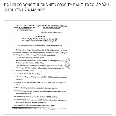
ĐẠI HỘI CỔ ĐÔNG THƯỜNG NIÊN CÔNG TY ĐẦU TƯ XÂY LẮP DẦU
KHÍ DUYÊN HẢI NĂM 2025