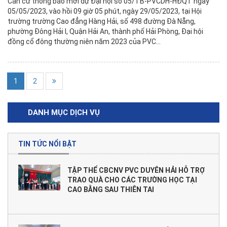
Căn cứ thông báo mời dự Đại hội số 05/TB-PVCDH-HĐQT ngày
05/05/2023, vào hồi 09 giờ 05 phút, ngày 29/05/2023, tại Hội
trường trường Cao đẳng Hàng Hải, số 498 đường Đà Nẵng,
phường Đông Hải I, Quận Hải An, thành phố Hải Phòng, Đại hội
đồng cổ đông thường niên năm 2023 của PVC...
1
2
DANH MỤC DỊCH VỤ
TIN TỨC NỔI BẬT
TẬP THỂ CBCNV PVC DUYÊN HẢI HỖ TRỢ
TRAO QUÀ CHO CÁC TRƯỜNG HỌC TẠI
CAO BẰNG SAU THIÊN TAI